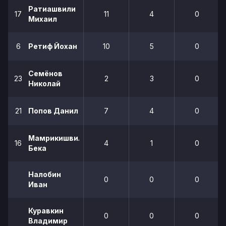
Ратиашвили
17
11
4
0
Михаил
6
Ретиф Йохан
10
5
0
Семёнов
23
2
3
0
Николай
21
Попов Данил
7
4
0
Мамрикишвили
16
4
1
0
Бека
Налобин
0
0
0
Иван
Куравкин
0
0
0
Владимир