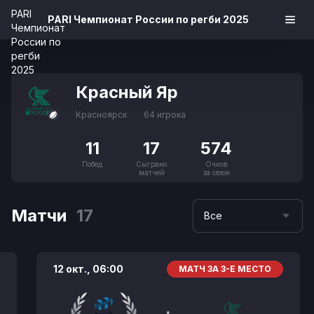
PARI Чемпионат России по регби 2025
Красный Яр
Красноярск
64 игрока
11
17
574
Побед
Сыграно
Очков
матчей
за сезон
Матчи
17
Все
12 окт.,
06:00
МАТЧ ЗА 3-Е МЕСТО
: