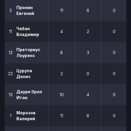
Пронин
3
11
6
0
Евгений
Чабан
11
4
2
0
Владимир
Преториус
12
8
3
0
Лоуренс
Цурупа
22
2
0
0
Денис
Даури Эрлл
13
10
4
0
Итан
Морозов
1
11
6
0
Валерий