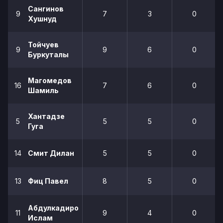
Сангинов
9
7
3
0
Хушнуд
Тойчуев
9
9
6
0
Буркуталы
Магомедов
16
7
6
0
Шамиль
Хантадзе
5
5
5
0
Гуга
14
Смит Дилан
5
5
0
13
Фиц Павел
8
5
0
Абдулкадиров
11
9
4
0
Ислам